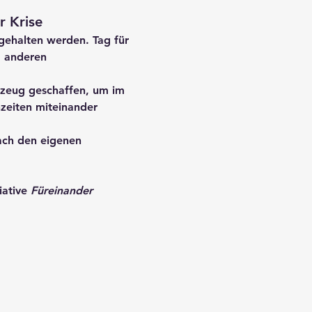
r Krise
gehalten werden. Tag für 
d anderen 
zeug geschaffen, um im 
nzeiten miteinander 
ach den eigenen 
iative 
Füreinander 