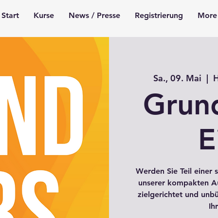
Start
Kurse
News / Presse
Registrierung
More
Sa., 09. Mai
  |  
H
Grun
E
Werden Sie Teil einer 
unserer kompakten Aus
zielgerichtet und unb
Ih