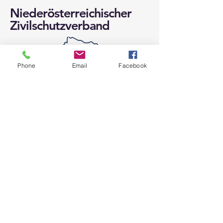
Niederösterreichischer
Zivilschutzverband
Phone
Email
Facebook
Niederösterreichischer
Zivilschutzverband
Langenlebarner Straße 106
A-3430 Tulln / Donau
Web: noezsv.at