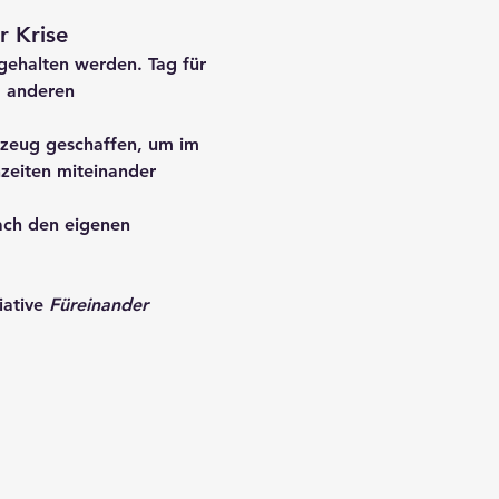
r Krise
gehalten werden. Tag für 
d anderen 
zeug geschaffen, um im 
nzeiten miteinander 
ach den eigenen 
iative 
Füreinander 