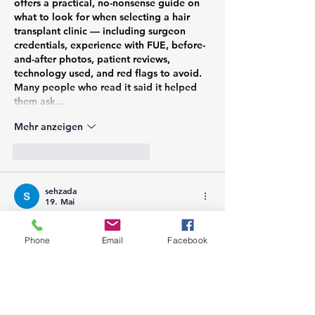
offers a practical, no-nonsense guide on 
what to look for when selecting a hair 
transplant clinic — including surgeon 
credentials, experience with FUE, before-
and-after photos, patient reviews, 
technology used, and red flags to avoid. 
Many people who read it said it helped 
them ask…
Mehr anzeigen
Gefällt mir
Antworten
sehzada
19. Mai
I really enjoyed reading this blog because 
the content was shared in such a 
Phone
Email
Facebook
thoughtful and community-focused way. 
The writing style feels warm, natural, and 
easy to connect with, which makes the 
overall reading experience enjoyable 
from beginning to end. It’s always 