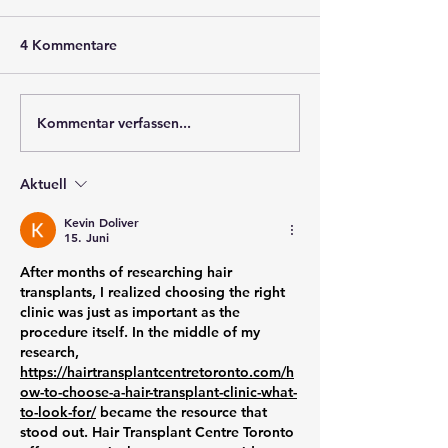
the post title 1
4 Kommentare
### Ein engagierter Freiwilliger im
Einsatz für die Gemeinschaft In
einer Welt, in der
Kommentar verfassen...
Naturkatastrophen und Notfälle
immer häufiger...
Aktuell
Kevin Doliver
15. Juni
After months of researching hair 
transplants, I realized choosing the right 
clinic was just as important as the 
procedure itself. In the middle of my 
research, 
https://hairtransplantcentretoronto.com/h
ow-to-choose-a-hair-transplant-clinic-what-
to-look-for/
 became the resource that 
stood out. Hair Transplant Centre Toronto 